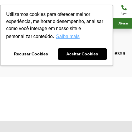
menu
ligar
Utilizamos cookies para oferecer melhor
experiência, melhorar o desempenho, analisar
Ciarama Máquinas Amambai
Alterar
como você interage em nosso site e
personalizar conteúdo.
Saiba mais
Não encontramos ofertas disponíveis para essa
Recusar Cookies
Aceitar Cookies
loja.