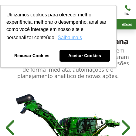
menu
ligar
Utilizamos cookies para oferecer melhor
experiência, melhorar o desempenho, analisar
Ciarama Máquinas Amambai
Alterar
como você interage em nosso site e
personalizar conteúdo.
Saiba mais
John Deere
Colhedora de Cana
As colhedoras de cana John Deere possuem
tecnologias exclusivas e inovadoras, que geram
Recusar Cookies
Aceitar Cookies
dados precisos permitindo tomada de decisões
de forma imediata, automações e o
planejamento analítico de novas ações.
Anterior
Próx