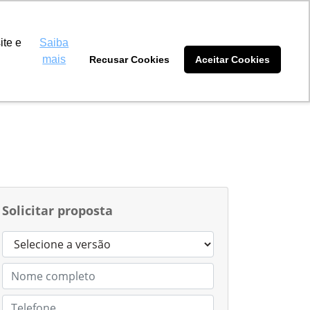
 Máquinas Amambai
(67) 3481-5511
ite e
Saiba
mais
Recusar Cookies
Aceitar Cookies
tidores
Blog
Sobre nós
Solicitar proposta