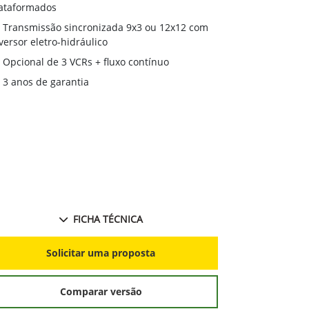
desempenho 
ataformados
Transmissã
Transmissão sincronizada 9x3 ou 12x12 com
reversor eletr
versor eletro-hidráulico
Monitor Ge
Opcional de 3 VCRs + fluxo contínuo
3 anos de 
3 anos de garantia
FICHA TÉCNICA
S
Solicitar uma proposta
Comparar versão