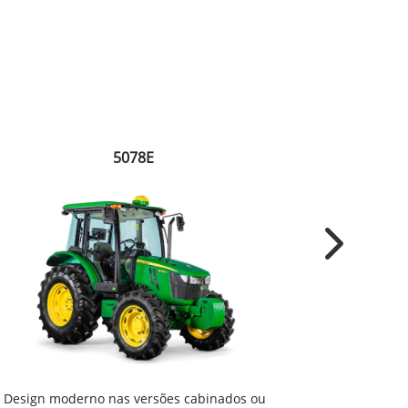
5078E
Next
Motor agríc
Design moderno nas versões cabinados ou