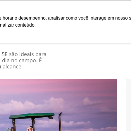
Ciarama
melhorar o desempenho, analisar como você interage em nosso s
nalizar conteúdo.
Seminovos
Pós-vendas
Financeiro e Inves
e 5E são ideais para
a dia no campo. É
 alcance.