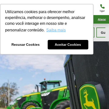
menu
ligar
Utilizamos cookies para oferecer melhor
experiência, melhorar o desempenho, analisar
Ciarama Máquinas Amambai
Alterar
como você interage em nosso site e
personalizar conteúdo.
Saiba mais
John Deere Fidelidade
Peças
Garantia
Guia
Recusar Cookies
Aceitar Cookies