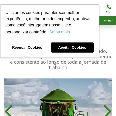
menu
ligar
Utilizamos cookies para oferecer melhor
experiência, melhorar o desempenho, analisar
Ciarama Máquinas Amambai
Alterar
como você interage em nosso site e
personalizar conteúdo.
Saiba mais
John Deere
Esteira e
plataformas
Recusar Cookies
Aceitar Cookies
As mais avançadas plataformas do mercado,
possuem desempenho com capacidade superior
e consistente ao longo de toda a jornada de
trabalho
Anterior
Próx