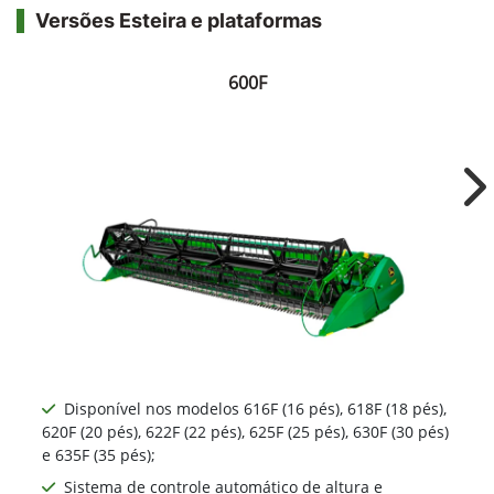
Versões Esteira e plataformas
600F
Ne
Disponível nos modelos 616F (16 pés), 618F (18 pés),
620F (20 pés), 622F (22 pés), 625F (25 pés), 630F (30 pés)
e 635F (35 pés);
Sistema de controle automático de altura e