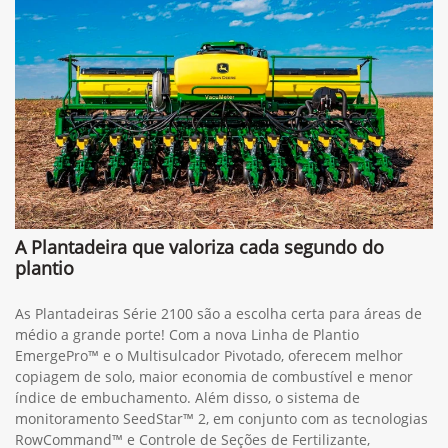
A Plantadeira que valoriza cada segundo do
plantio
As Plantadeiras Série 2100 são a escolha certa para áreas de
médio a grande porte! Com a nova Linha de Plantio
EmergePro™ e o Multisulcador Pivotado, oferecem melhor
copiagem de solo, maior economia de combustível e menor
índice de embuchamento. Além disso, o sistema de
monitoramento SeedStar™ 2, em conjunto com as tecnologias
RowCommand™ e Controle de Seções de Fertilizante,