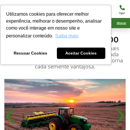
menu
ligar
Utilizamos cookies para oferecer melhor
experiência, melhorar o desempenho, analisar
Ciarama Máquinas Amambai
Alterar
como você interage em nosso site e
personalizar conteúdo.
Saiba mais
John Deere
Plantadeira 2100
Valoriza cada segundo do plantio, com mais
autonomia e menos paradas. Sua avançada
Recusar Cookies
Aceitar Cookies
tecnologia de gerenciamento de insumos torna
cada semente vantajosa.
Anterior
Próx