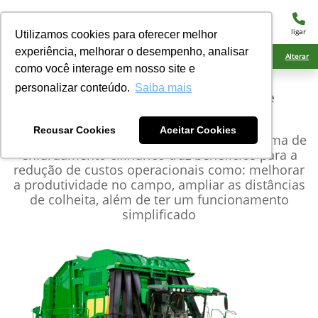
menu
ligar
Utilizamos cookies para oferecer melhor
experiência, melhorar o desempenho, analisar
Ciarama Máquinas Amambai
Alterar
como você interage em nosso site e
personalizar conteúdo.
Saiba mais
John Deere
Colhedora de
Algodão
Recusar Cookies
Aceitar Cookies
A Colhedora de Algodão CP770 com o sistema de
enfardamento cilíndrico traz benefícios para a
redução de custos operacionais como: melhorar
a produtividade no campo, ampliar as distâncias
de colheita, além de ter um funcionamento
simplificado