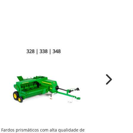
328 | 338 | 348
Next
Coletor Me
Fardos prismáticos com alta qualidade de