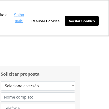
 Máquinas Amambai
(67) 3481-5511
ite e
Saiba
mais
Recusar Cookies
Aceitar Cookies
tidores
Blog
Sobre nós
Solicitar proposta