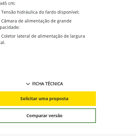
com melhor f
x45 cm;
culturas em l
Tensão hidráulica do fardo disponível;
vento;
Câmara de alimentação de grande
Opção de 
pacidade;
2,5m, o mais
Coletor lateral de alimentação de largura
Sensor de 
tal.
a faixa de ní
Sistema Ba
ou remotamen
FICHA TÉCNICA
S
Solicitar uma proposta
Comparar versão