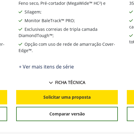
Feno seco, Pré-cortador (MegaWide™ HC²) e
35
Silagem;
Monitor BaleTrack™ PRO;
ca
Exclusivas correias de tripla camada
DiamondTough™;
to
er-
Opção com uso de rede de amarração Cover-
Edge™.
+ Ver mais itens de série
FICHA TÉCNICA
Solicitar uma proposta
Comparar versão