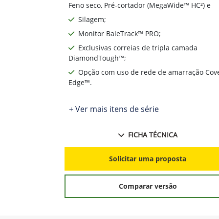
Feno seco, Pré-cortador (MegaWide™ HC²) e
Silagem;
Monitor BaleTrack™ PRO;
Exclusivas correias de tripla camada
DiamondTough™;
Opção com uso de rede de amarração Cov
Edge™.
+ Ver mais itens de série
FICHA TÉCNICA
Solicitar uma proposta
Comparar versão