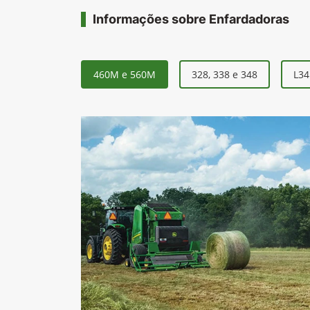
Informações sobre Enfardadoras
460M e 560M
328, 338 e 348
L34