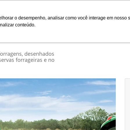
Ciarama
melhorar o desempenho, analisar como você interage em nosso s
nalizar conteúdo.
Seminovos
Pós-vendas
Financeiro e Inves
forragens, desenhados
servas forrageiras e no