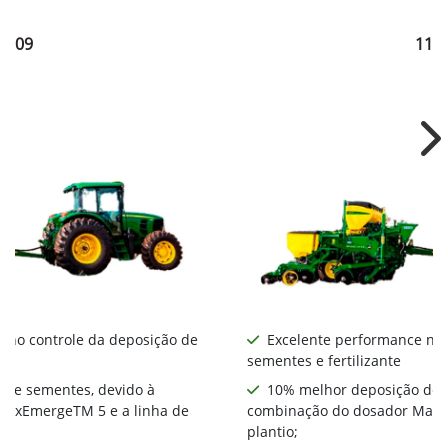
1109
111
Ne
 no controle da deposição de
Excelente performance no 
sementes e fertilizante
 de sementes, devido à
10% melhor deposição de 
MaxEmergeTM 5 e a linha de
combinação do dosador MaxE
plantio;