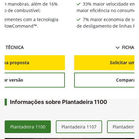
 em manobras, além de 16%
33% maior velocidade em 
umo de combustível;
maior eficiência no consumo 
 sementes com a tecnologia
7% maior economia de sem
has RowCommand™.
de desligamento de linhas
HA TÉCNICA
FICHA T
r uma proposta
Solicitar uma
rar versão
Comparar 
Informações sobre Plantadeira 1100
Plantadeira 1100
Plantadeira 1107
Plantadeira 