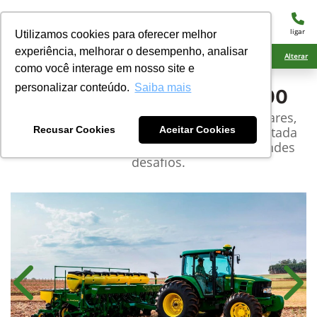
menu
ligar
Utilizamos cookies para oferecer melhor
experiência, melhorar o desempenho, analisar
Ciarama Máquinas Amambai
Alterar
como você interage em nosso site e
personalizar conteúdo.
Saiba mais
John Deere
Plantadeira 1100
Preparada para enfrentar terrenos irregulares,
com grande quantidade de palhada. Projetada
Recusar Cookies
Aceitar Cookies
para entregar grandes resultados em grandes
desafios.
Anterior
Próx