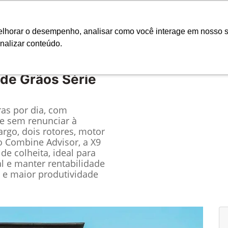
Ciarama
melhorar o desempenho, analisar como você interage em nosso s
nalizar conteúdo.
Seminovos
Pós-vendas
Financeiro e Inves
 de Grãos Série
ras por dia, com
e sem renunciar à
rgo, dois rotores, motor
o Combine Advisor, a X9
e colheita, ideal para
l e manter rentabilidade
s e maior produtividade