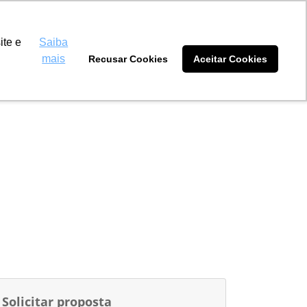
 Máquinas Amambai
(67) 3481-5511
ite e
Saiba
mais
Recusar Cookies
Aceitar Cookies
tidores
Blog
Sobre nós
Solicitar proposta