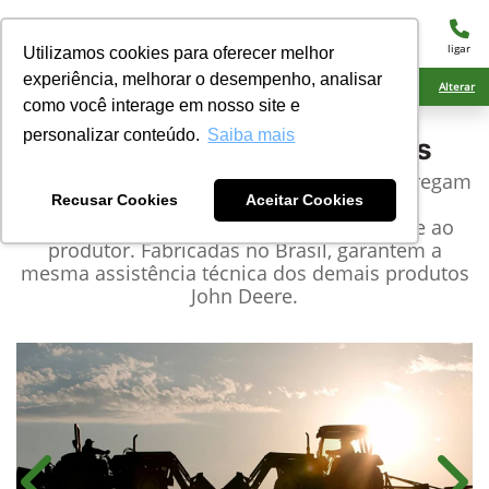
menu
ligar
Utilizamos cookies para oferecer melhor
experiência, melhorar o desempenho, analisar
Ciarama Máquinas Amambai
Alterar
como você interage em nosso site e
personalizar conteúdo.
Saiba mais
John Deere
Pás Mecânicas
As carregadoras frontais da John Deere entregam
o que há de mais robusto, confiável e
Recusar Cookies
Aceitar Cookies
tecnológico, garantindo alta produtividade ao
produtor. Fabricadas no Brasil, garantem a
mesma assistência técnica dos demais produtos
John Deere.