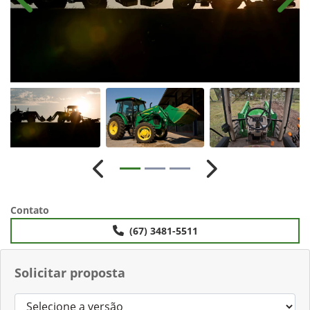
Anterior
Próx
Anterior
Próximo
Contato
(67) 3481-5511
Solicitar proposta