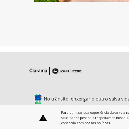
No trânsito, enxergar o outro salva vid
Para otimizar sua experiência durante a n
seus dados pessoais respeitamos nossa
p
concorda com nossas políticas.