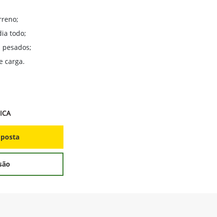
rreno;
ia todo;
 pesados;
e carga.
ICA
oposta
são