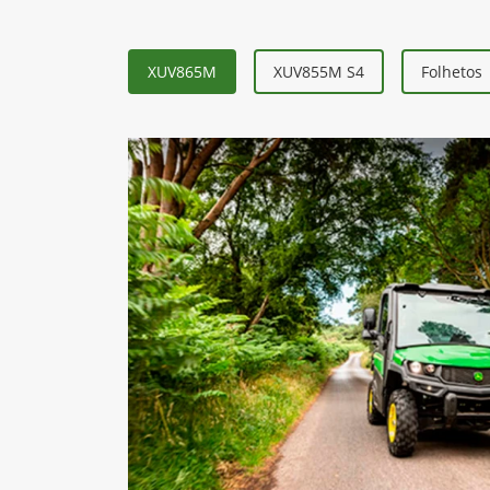
XUV865M
XUV855M S4
Folhetos