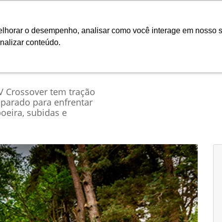
Ciarama
melhorar o desempenho, analisar como você interage em nosso s
nalizar conteúdo.
Seminovos
Pós-vendas
Financeiro e Inves
UV Crossover tem tração
parado para enfrentar
poeira, subidas e