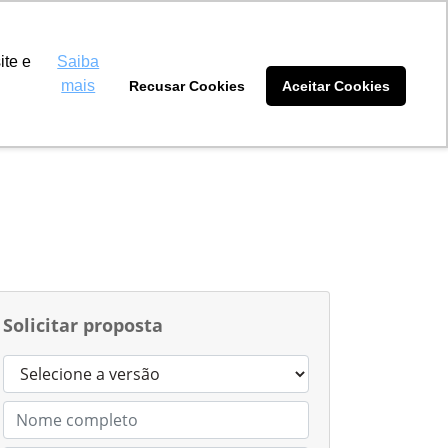
 Máquinas Amambai
(67) 3481-5511
ite e
Saiba
mais
Recusar Cookies
Aceitar Cookies
tidores
Blog
Sobre nós
Solicitar proposta