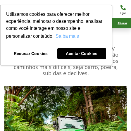
menu
ligar
Utilizamos cookies para oferecer melhor
experiência, melhorar o desempenho, analisar
Ciarama Máquinas Ponta Porã
Alterar
como você interage em nosso site e
personalizar conteúdo.
Saiba mais
John Deere
Série XUV
Os Veículos Utilitários Gator™ Série XUV
Crossover tem tração 4x4 real e suspensão
Recusar Cookies
Aceitar Cookies
independente preparado para enfrentar os
caminhos mais difíceis, seja barro, poeira,
subidas e declives.
Anterior
Próx