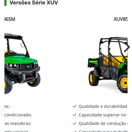
Versões Série XUV
V865M
XUV855
Ne
iros;
Qualidade e durabilidade;
ar condicionado;
Capacidade superior no te
lita as manobras;
Qualidade de condução o d
ente variável.
Capacidade para trabalhos