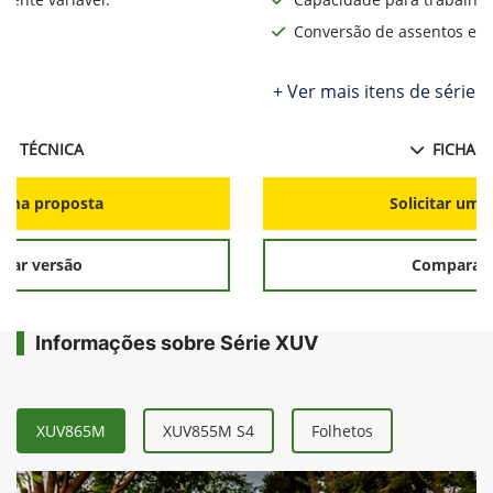
Conversão de assentos e d
+ Ver mais itens de série
HA TÉCNICA
FICHA T
r uma proposta
Solicitar uma
rar versão
Comparar 
Informações sobre Série XUV
XUV865M
XUV855M S4
Folhetos