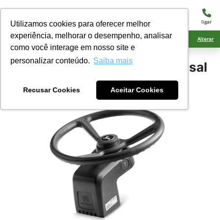
menu
ligar
Utilizamos cookies para oferecer melhor
experiência, melhorar o desempenho, analisar
Ciarama Máquinas Ponta Porã
Alterar
como você interage em nosso site e
personalizar conteúdo.
Saiba mais
John Deere
AutoTrac Universal
300
Recusar Cookies
Aceitar Cookies