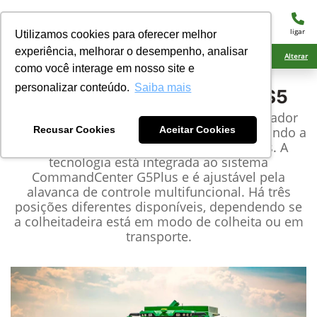
menu
ligar
Utilizamos cookies para oferecer melhor
experiência, melhorar o desempenho, analisar
Ciarama Máquinas Ponta Porã
Alterar
como você interage em nosso site e
personalizar conteúdo.
Saiba mais
John Deere
Colheitadeira S5
As colheitadeiras S5 permitem que o operador
ajuste tubo de descarga do sem-fim, facilitando a
Recusar Cookies
Aceitar Cookies
descarga em carros de grãos e reboques. A
tecnologia está integrada ao sistema
CommandCenter G5Plus e é ajustável pela
alavanca de controle multifuncional. Há três
posições diferentes disponíveis, dependendo se
a colheitadeira está em modo de colheita ou em
transporte.