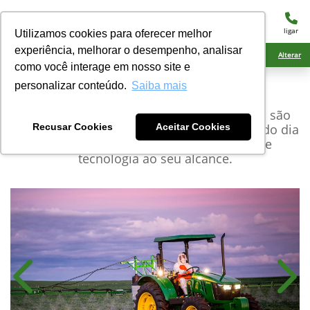
menu
ligar
Utilizamos cookies para oferecer melhor
experiência, melhorar o desempenho, analisar
Ciarama Máquinas Ponta Porã
Alterar
como você interage em nosso site e
personalizar conteúdo.
Saiba mais
John Deere
Série 5E
Ainda mais versátil, os tratores da série 5E são
ideais para atender todas as necessidades do dia
Recusar Cookies
Aceitar Cookies
a dia no campo. É potência, economia e
tecnologia ao seu alcance.
Anterior
Próx