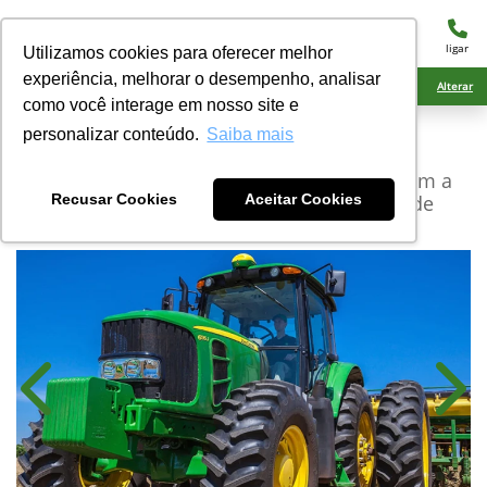
menu
ligar
Utilizamos cookies para oferecer melhor
experiência, melhorar o desempenho, analisar
Ciarama Máquinas Ponta Porã
Alterar
como você interage em nosso site e
personalizar conteúdo.
Saiba mais
John Deere
Série 6J
Os tratores médios da Série 6J representam a
união da tecnologia com a confiabilidade
Recusar Cookies
Aceitar Cookies
Anterior
Próx