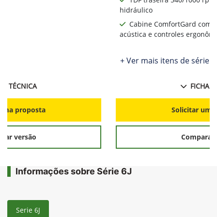
hidráulico
Cabine ComfortGard com a
acústica e controles ergonôm
+ Ver mais itens de série
HA TÉCNICA
FICHA T
r uma proposta
Solicitar uma
rar versão
Comparar 
Informações sobre Série 6J
Serie 6J