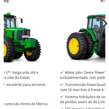
6135J
6150
Ne
 II™: longa vida útil e
Motor John Deere PowerTech
 da vida do trator;
turboalimentado, com potênci
™: excelente para terrenos
Transmissão PowerQuad Pl
com 16 marchas à frente e 16
Sistema hidráulico de ce
de pistões axiais de 80 L/min
de precisão direto de fábrica
TDF traseira 540/1000 rpm