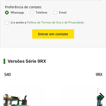
Preferência de contato:
Whatsapp
Telefone
Email
Li e aceito a
Política de Termos de Uso e de Privacidade.
Entrar em contato
Versões Série 9RX
RX 540
9RX 5
Ne