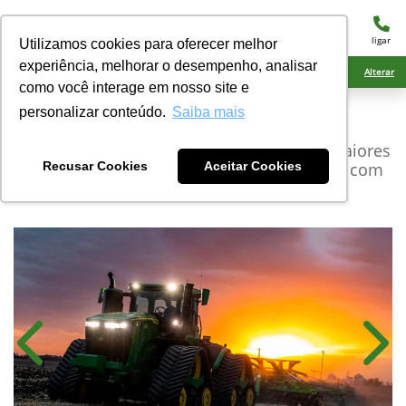
menu
ligar
Utilizamos cookies para oferecer melhor
experiência, melhorar o desempenho, analisar
Ciarama Máquinas Ponta Porã
Alterar
como você interage em nosso site e
personalizar conteúdo.
Saiba mais
John Deere
Série 9RX
Os modelos da Série 9RX incorporam os maiores
tratores John Deere fabricados no mundo, com
Recusar Cookies
Aceitar Cookies
potências de 490 e 640 cv
Anterior
Próx