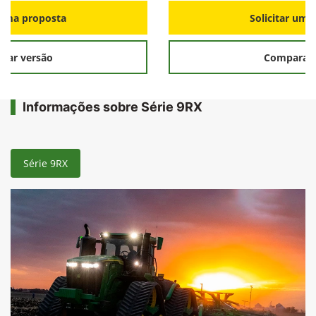
r uma proposta
Solicitar uma
rar versão
Comparar 
Informações sobre Série 9RX
Série 9RX