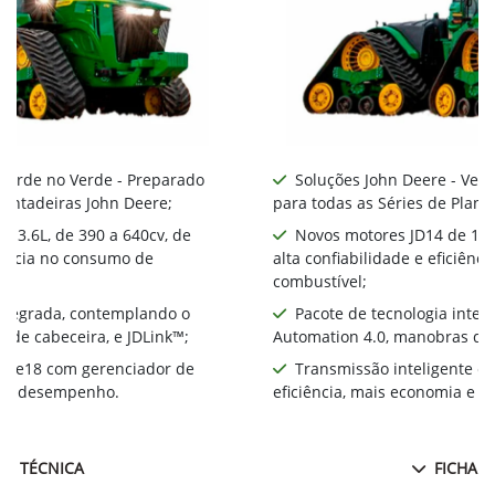
 Verde no Verde - Preparado
Soluções John Deere - Ver
lantadeiras John Deere;
para todas as Séries de Plant
 13.6L, de 390 a 640cv, de
Novos motores JD14 de 13.6
ciência no consumo de
alta confiabilidade e eficiên
combustível;
integrada, contemplando o
Pacote de tecnologia inte
 de cabeceira, e JDLink™;
Automation 4.0, manobras de 
te e18 com gerenciador de
Transmissão inteligente e
ia e desempenho.
eficiência, mais economia e 
HA TÉCNICA
FICHA T