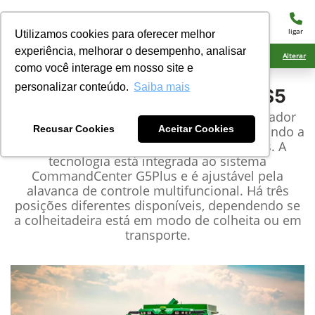
menu
ligar
Utilizamos cookies para oferecer melhor
experiência, melhorar o desempenho, analisar
Ciarama Máquinas Bela Vista
Alterar
como você interage em nosso site e
personalizar conteúdo.
Saiba mais
John Deere
Colheitadeira S5
As colheitadeiras S5 permitem que o operador
ajuste tubo de descarga do sem-fim, facilitando a
Recusar Cookies
Aceitar Cookies
descarga em carros de grãos e reboques. A
tecnologia está integrada ao sistema
CommandCenter G5Plus e é ajustável pela
alavanca de controle multifuncional. Há três
posições diferentes disponíveis, dependendo se
a colheitadeira está em modo de colheita ou em
transporte.