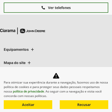
Ver telefones
Equipamentos
Mapa do site
Política de privacidade
Para otimizar sua experiência durante a navegação, fazemos uso de nossa
política de cookies e para proteger seus dados pessoais respeitamos
nossa
política de privacidade
. Ao seguir com a navegação e visita você
concorda com nossas políticas.
Aceitar
Recusar
No trânsito, enxergar o