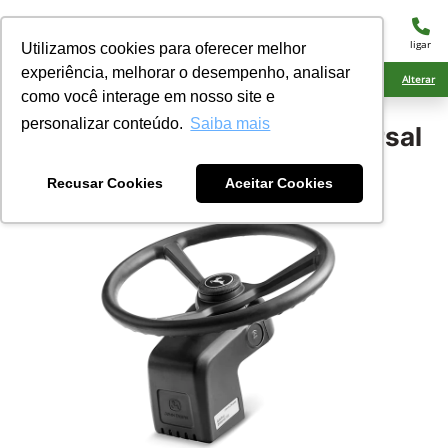
menu
ligar
Utilizamos cookies para oferecer melhor
experiência, melhorar o desempenho, analisar
Ciarama Máquinas Dourados
Alterar
como você interage em nosso site e
personalizar conteúdo.
Saiba mais
John Deere
AutoTrac Universal
300
Recusar Cookies
Aceitar Cookies