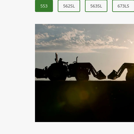
553
562SL
563SL
673LS