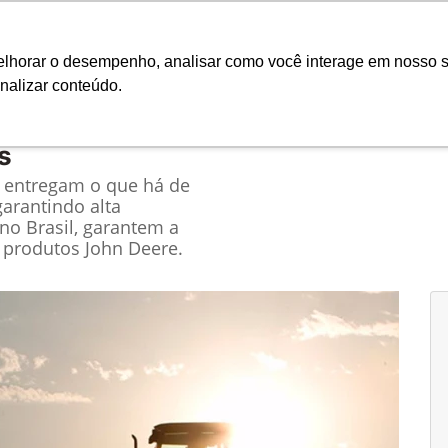
Ciarama 
melhorar o desempenho, analisar como você interage em nosso s
nalizar conteúdo.
Seminovos
Pós-vendas
Financeiro e Inves
s
e entregam o que há de
garantindo alta
no Brasil, garantem a
 produtos John Deere.