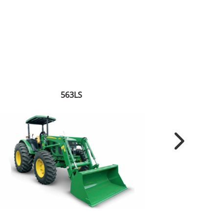
563LS
Next