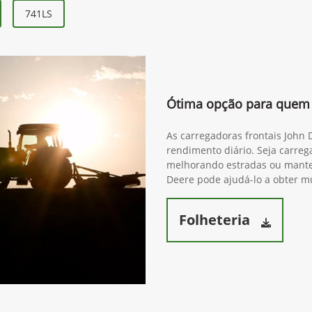
741LS
Ótima opção para quem 
As carregadoras frontais John
rendimento diário. Seja carre
melhorando estradas ou mante
Deere pode ajudá-lo a obter mu
Folheteria