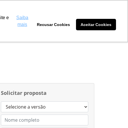
Máquinas Dourados
(67) 3032-0889
ite e
Saiba
mais
Recusar Cookies
Aceitar Cookies
tidores
Blog
Sobre nós
Solicitar proposta