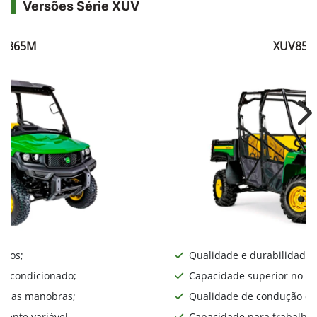
Versões Série XUV
V865M
XUV855
Ne
iros;
Qualidade e durabilidade;
ar condicionado;
Capacidade superior no te
lita as manobras;
Qualidade de condução o d
ente variável.
Capacidade para trabalhos