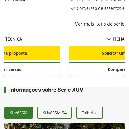
Conversão de assentos e d
+ Ver mais itens de série
HA TÉCNICA
FICHA T
r uma proposta
Solicitar uma
rar versão
Comparar 
Informações sobre Série XUV
XUV865M
XUV855M S4
Folhetos