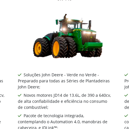
Soluções John Deere - Verde no Verde -
as
Preparado para todas as Séries de Plantadeiras
Pr
John Deere;
Jo
cv,
Novos motores JD14 de 13.6L, de 390 a 640cv,
o
de alta confiabilidade e eficiência no consumo
de
de combustível;
de
Pacote de tecnologia integrada,
e
contemplando o Automation 4.0, manobras de
co
cabeceira, e JDLink™;
ca