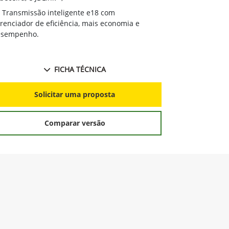
Transmissã
Transmissão inteligente e18 com
gerenciador d
renciador de eficiência, mais economia e
desempenho.
esempenho.
FICHA TÉCNICA
S
Solicitar uma proposta
Comparar versão