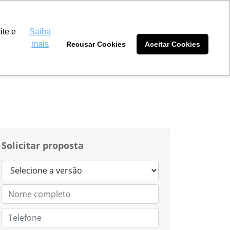
a Máquinas Naviraí
(67) 3461-2045
ite e
Saiba
mais
Recusar Cookies
Aceitar Cookies
tidores
Blog
Sobre nós
Solicitar proposta