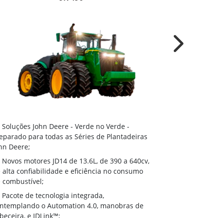
Next
Soluções J
Soluções John Deere - Verde no Verde -
Preparado par
eparado para todas as Séries de Plantadeiras
John Deere;
hn Deere;
Novos moto
Novos motores JD14 de 13.6L, de 390 a 640cv,
de alta confi
 alta confiabilidade e eficiência no consumo
de combustíve
 combustível;
Pacote de 
Pacote de tecnologia integrada,
contemplando
ntemplando o Automation 4.0, manobras de
cabeceira, e J
beceira, e JDLink™;