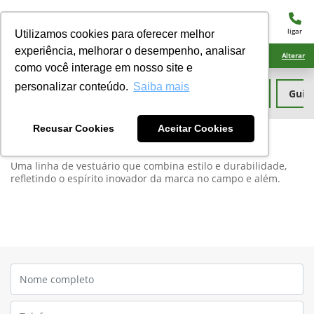
menu
ligar
Utilizamos cookies para oferecer melhor
experiência, melhorar o desempenho, analisar
Ciarama Máquinas Naviraí
Alterar
como você interage em nosso site e
personalizar conteúdo.
Saiba mais
John Deere Collection
Peças
Garantia
Guia
Recusar Cookies
Aceitar Cookies
Explore a moda de qualidade da John Deere Collection.
Uma linha de vestuário que combina estilo e durabilidade,
refletindo o espírito inovador da marca no campo e além.