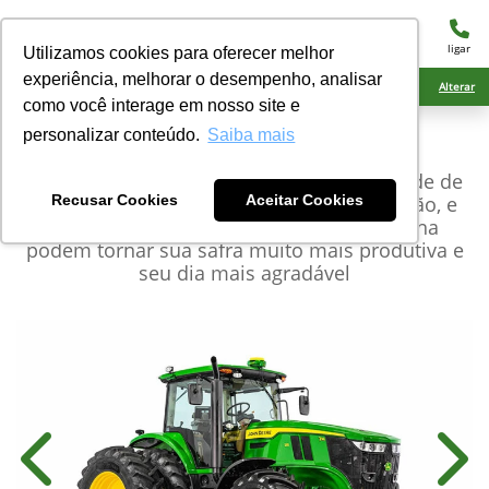
menu
ligar
Utilizamos cookies para oferecer melhor
experiência, melhorar o desempenho, analisar
Ciarama Máquinas Naviraí
Alterar
como você interage em nosso site e
personalizar conteúdo.
Saiba mais
John Deere
Série 7M
As duas opções de transmissão, a variedade de
pneus, as opções de agricultura de precisão, e
Recusar Cookies
Aceitar Cookies
toda a tecnologia presente nesta máquina
podem tornar sua safra muito mais produtiva e
seu dia mais agradável
Anterior
Próx