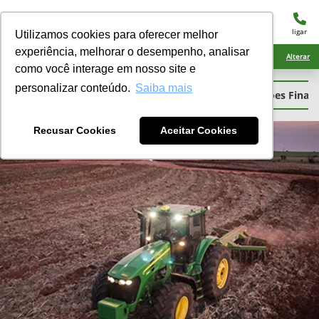
menu
ligar
Utilizamos cookies para oferecer melhor
experiência, melhorar o desempenho, analisar
Ciarama Máquinas Naviraí
Alterar
como você interage em nosso site e
personalizar conteúdo.
Saiba mais
Consórcio
Financiamento
Demonstrações Financ
Recusar Cookies
Aceitar Cookies