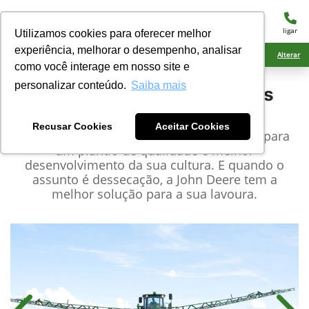
menu
ligar
Utilizamos cookies para oferecer melhor
experiência, melhorar o desempenho, analisar
Ciarama Máquinas Amambai
Alterar
como você interage em nosso site e
personalizar conteúdo.
Saiba mais
John Deere
Pulverizadores
Autopropelidos
Recusar Cookies
Aceitar Cookies
Um bom preparo de solo é indispensável para
um plantio de qualidade e melhor
desenvolvimento da sua cultura. E quando o
assunto é dessecação, a John Deere tem a
melhor solução para a sua lavoura.