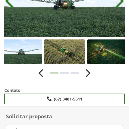
Anterior
Próx
Anterior
Próximo
Contato
(67) 3481-5511
Solicitar proposta