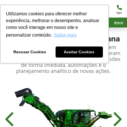
menu
ligar
Utilizamos cookies para oferecer melhor
experiência, melhorar o desempenho, analisar
Ciarama Máquinas Rio Brilhante
Alterar
como você interage em nosso site e
personalizar conteúdo.
Saiba mais
John Deere
Colhedora de Cana
As colhedoras de cana John Deere possuem
tecnologias exclusivas e inovadoras, que geram
Recusar Cookies
Aceitar Cookies
dados precisos permitindo tomada de decisões
de forma imediata, automações e o
planejamento analítico de novas ações.
Anterior
Próx