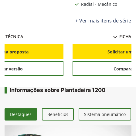
Radial - Mecânico
ie
+ Ver mais itens de série
HA TÉCNICA
FICHA T
r uma proposta
Solicitar uma
rar versão
Comparar 
Informações sobre Plantadeira 1200
Destaques
Benefícios
Sistema pneumático