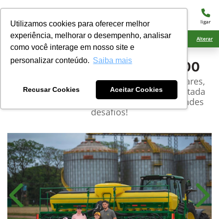
menu
ligar
Utilizamos cookies para oferecer melhor
experiência, melhorar o desempenho, analisar
Ciarama Máquinas Rio Brilhante
Alterar
como você interage em nosso site e
personalizar conteúdo.
Saiba mais
John Deere
Plantadeira 1200
Preparada para enfrentar terrenos irregulares,
com grande quantidade de palhada. Projetada
Recusar Cookies
Aceitar Cookies
para entregar grandes resultados em grandes
desafios!​
Anterior
Próx