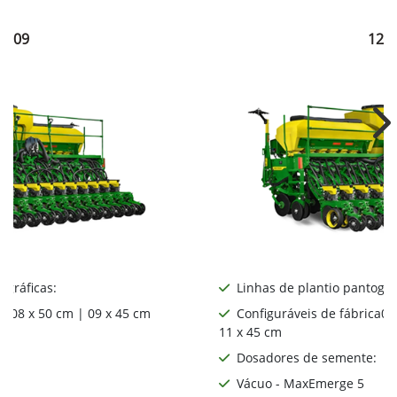
1209
121
Ne
ográficas:
Linhas de plantio pantográ
ca08 x 50 cm | 09 x 45 cm
Configuráveis de fábrica06
11 x 45 cm
:
Dosadores de semente:
Vácuo - MaxEmerge 5