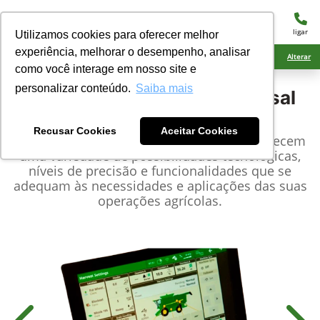
menu
ligar
Utilizamos cookies para oferecer melhor
experiência, melhorar o desempenho, analisar
Ciarama Máquinas Amambai
Alterar
como você interage em nosso site e
personalizar conteúdo.
Saiba mais
John Deere
Monitor Universal
G5™
Recusar Cookies
Aceitar Cookies
Os monitores e receptores John Deere oferecem
uma variedade de possibilidades tecnológicas,
níveis de precisão e funcionalidades que se
adequam às necessidades e aplicações das suas
operações agrícolas.