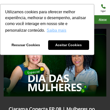
menu
ligar
Utilizamos cookies para oferecer melhor
experiência, melhorar o desempenho, analisar
Ciarama Máquinas Amambai
Alterar
como você interage em nosso site e
personalizar conteúdo.
Saiba mais
Recusar Cookies
Aceitar Cookies
Ciarama Conecta EP 08 | Mulheres no