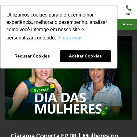
menu
ligar
Utilizamos cookies para oferecer melhor
experiência, melhorar o desempenho, analisar
Ciarama Máquinas Nova Andradina
Alterar
como você interage em nosso site e
personalizar conteúdo.
Saiba mais
Recusar Cookies
Aceitar Cookies
Ciarama Conecta EP 08 | Mulheres no