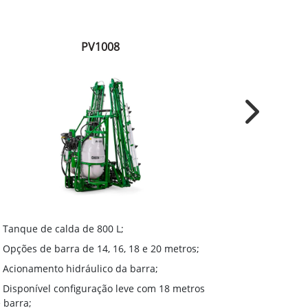
PV1008
Next
Tanque de 
Tanque de calda de 800 L;
Opções de 
Opções de barra de 14, 16, 18 e 20 metros;
Bomba de s
Acionamento hidráulico da barra;
GreenStar™
Disponível configuração leve com 18 metros
variável, cort
 barra;