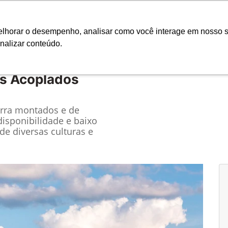
Ciarama Máquin
melhorar o desempenho, analisar como você interage em nosso s
nalizar conteúdo.
Seminovos
Pós-vendas
Financeiro e Inves
s Acoplados
arra montados e de
disponibilidade e baixo
e diversas culturas e