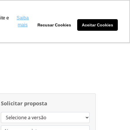
as Nova Andradina
(67) 3449-1000
ite e
Saiba
mais
Recusar Cookies
Aceitar Cookies
tidores
Blog
Sobre nós
Solicitar proposta