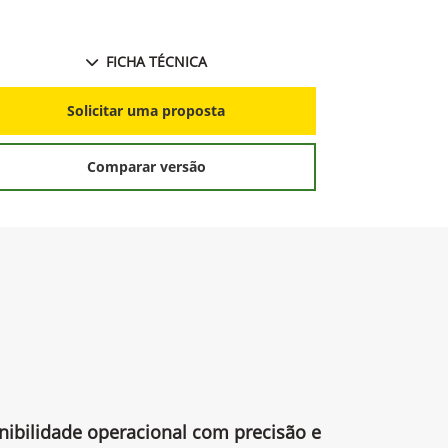
FICHA TÉCNICA
S
Solicitar uma proposta
Comparar versão
nibilidade operacional com precisão e