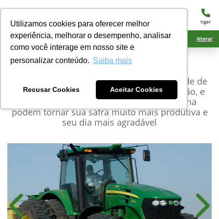
menu
ligar
Utilizamos cookies para oferecer melhor
experiência, melhorar o desempenho, analisar
Ciarama Máquinas Nova Andradina
Alterar
como você interage em nosso site e
personalizar conteúdo.
Saiba mais
John Deere
Série 7J
As duas opções de transmissão, a variedade de
pneus, as opções de agricultura de precisão, e
Recusar Cookies
Aceitar Cookies
toda a tecnologia presente nesta máquina
podem tornar sua safra muito mais produtiva e
seu dia mais agradável
Anterior
Próx