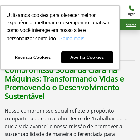
menu
ligar
Utilizamos cookies para oferecer melhor
experiência, melhorar o desempenho, analisar
Ciarama Máquinas Ponta Porã
Alterar
como você interage em nosso site e
Relatório Social
personalizar conteúdo.
Saiba mais
Ciarama Máquinas
Recusar Cookies
Aceitar Cookies
Compromisso Social da Ciarama
Máquinas: Transformando Vidas e
Promovendo o Desenvolvimento
Sustentável
Nosso compromisso social reflete o propósito
compartilhado com a John Deere de "trabalhar para
que a vida avance" e nossa missão de promover a
sustentabilidade de maneira diferenciada para