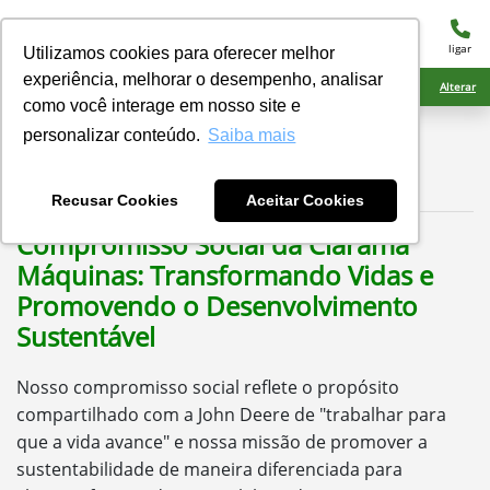
menu
ligar
Utilizamos cookies para oferecer melhor
experiência, melhorar o desempenho, analisar
Ciarama Máquinas Rio Brilhante
Alterar
como você interage em nosso site e
Relatório Social
personalizar conteúdo.
Saiba mais
Ciarama Máquinas
Recusar Cookies
Aceitar Cookies
Compromisso Social da Ciarama
Máquinas: Transformando Vidas e
Promovendo o Desenvolvimento
Sustentável
Nosso compromisso social reflete o propósito
compartilhado com a John Deere de "trabalhar para
que a vida avance" e nossa missão de promover a
sustentabilidade de maneira diferenciada para