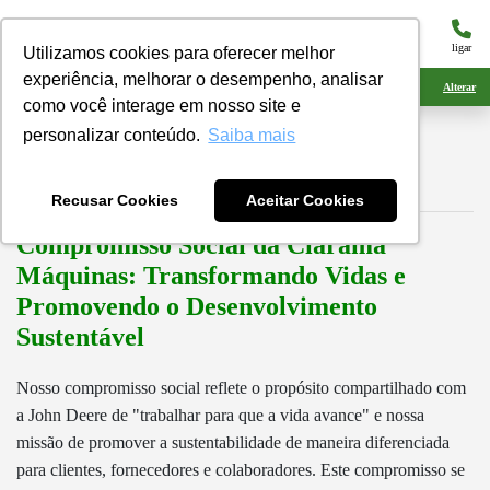
menu
ligar
Utilizamos cookies para oferecer melhor
experiência, melhorar o desempenho, analisar
Ciarama Máquinas Nova Andradina
Alterar
como você interage em nosso site e
Relatório Social
personalizar conteúdo.
Saiba mais
Ciarama Máquinas
Recusar Cookies
Aceitar Cookies
Compromisso Social da Ciarama
Máquinas: Transformando Vidas e
Promovendo o Desenvolvimento
Sustentável
Nosso compromisso social reflete o propósito compartilhado com
a John Deere de "trabalhar para que a vida avance" e nossa
missão de promover a sustentabilidade de maneira diferenciada
para clientes, fornecedores e colaboradores. Este compromisso se