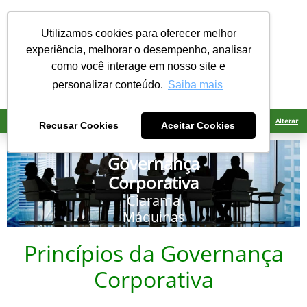
menu
Utilizamos cookies para oferecer melhor
experiência, melhorar o desempenho, analisar
como você interage em nosso site e
ligar
personalizar conteúdo.
Saiba mais
Ciarama Máquinas Ponta Porã
Alterar
Recusar Cookies
Aceitar Cookies
Relatório de
Governança
Corporativa
Ciarama
Máquinas
Princípios da Governança
Corporativa