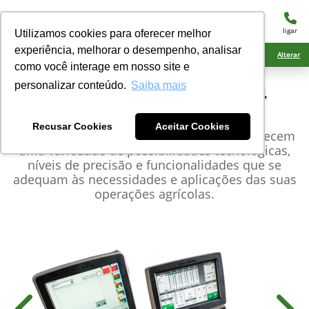
menu
ligar
Utilizamos cookies para oferecer melhor
experiência, melhorar o desempenho, analisar
Ciarama Máquinas Ponta Porã
Alterar
como você interage em nosso site e
personalizar conteúdo.
Saiba mais
John Deere
Monitor Gen4
CommandCenter™
Recusar Cookies
Aceitar Cookies
Os monitores e receptores John Deere oferecem
uma variedade de possibilidades tecnológicas,
níveis de precisão e funcionalidades que se
adequam às necessidades e aplicações das suas
operações agrícolas.