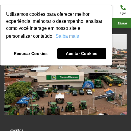
menu
ligar
Utilizamos cookies para oferecer melhor
experiência, melhorar o desempenho, analisar
Ciarama Máquinas Ponta Porã
Alterar
como você interage em nosso site e
personalizar conteúdo.
Saiba mais
Recusar Cookies
Aceitar Cookies
eventos