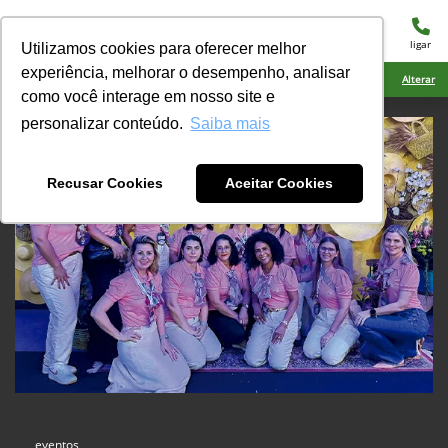
menu
ligar
Utilizamos cookies para oferecer melhor
experiência, melhorar o desempenho, analisar
Ciarama Máquinas Ponta Porã
Alterar
como você interage em nosso site e
personalizar conteúdo.
Saiba mais
Recusar Cookies
Aceitar Cookies
eventos