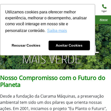
menu
ligar
Utilizamos cookies para oferecer melhor
experiência, melhorar o desempenho, analisar
Ciarama Máquinas Naviraí
Alterar
como você interage em nosso site e
personalizar conteúdo.
Saiba mais
Recusar Cookies
Aceitar Cookies
Nosso Compromisso com o Futuro do
Planeta
Desde a fundação da Ciarama Máquinas, a preservação
ambiental tem sido um dos pilares que orienta nossas
ações. Em 2001, iniciamos o projeto "Eu Planto o Futuro",