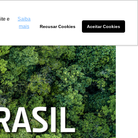
inas Rio Brilhante
(67) 2180-3009
ite e
Saiba
mais
Recusar Cookies
Aceitar Cookies
tidores
Blog
Sobre nós