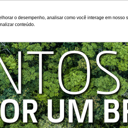
Ciarama Máqu
melhorar o desempenho, analisar como você interage em nosso s
nalizar conteúdo.
Seminovos
Pós-vendas
Financeiro e Inves