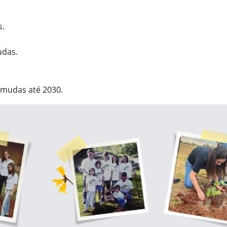
s.
udas.
l mudas até 2030.