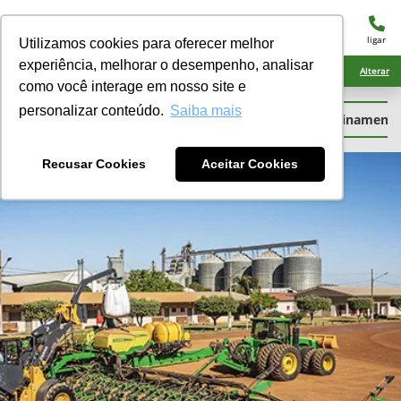
menu
ligar
Utilizamos cookies para oferecer melhor
experiência, melhorar o desempenho, analisar
Ciarama Máquinas Naviraí
Alterar
como você interage em nosso site e
personalizar conteúdo.
Saiba mais
Garantia
Peças
Guias Rápidos
Treinamento
Recusar Cookies
Aceitar Cookies