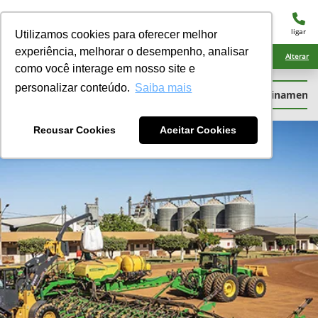
menu
ligar
Utilizamos cookies para oferecer melhor
experiência, melhorar o desempenho, analisar
Ciarama Máquinas Laguna Carapã
Alterar
como você interage em nosso site e
personalizar conteúdo.
Saiba mais
Garantia
Peças
Guias Rápidos
Treinamento
Recusar Cookies
Aceitar Cookies