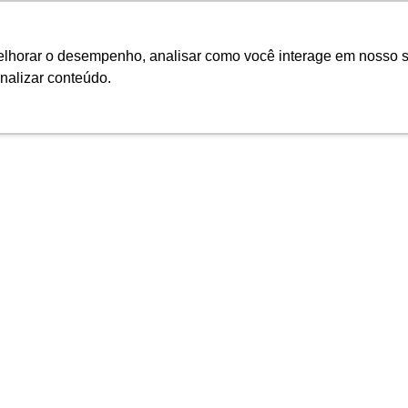
Ciarama Máqui
melhorar o desempenho, analisar como você interage em nosso s
nalizar conteúdo.
Seminovos
Pós-vendas
Financeiro e Inves