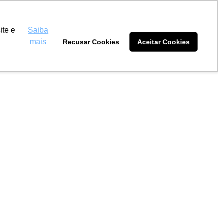
nas Laguna Carapã
(67) 3438-1177
ite e
Saiba
mais
Recusar Cookies
Aceitar Cookies
tidores
Blog
Sobre nós