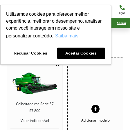
menu
ligar
Utilizamos cookies para oferecer melhor
experiência, melhorar o desempenho, analisar
Ciarama Máquinas Naviraí
Alterar
como você interage em nosso site e
personalizar conteúdo.
Saiba mais
COMPARATIVO
Compare os seus veículos de interesse
Recusar Cookies
Aceitar Cookies
Colheitadeiras Serie S7
S7 800
Adicionar modelo
Valor indisponível