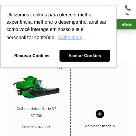
menu
ligar
Utilizamos cookies para oferecer melhor
experiência, melhorar o desempenho, analisar
Ciarama Máquinas Naviraí
Alterar
como você interage em nosso site e
personalizar conteúdo.
Saiba mais
COMPARATIVO
Compare os seus veículos de interesse
Recusar Cookies
Aceitar Cookies
Colheitadeiras Serie S7
S7 700
Adicionar modelo
Valor indisponível