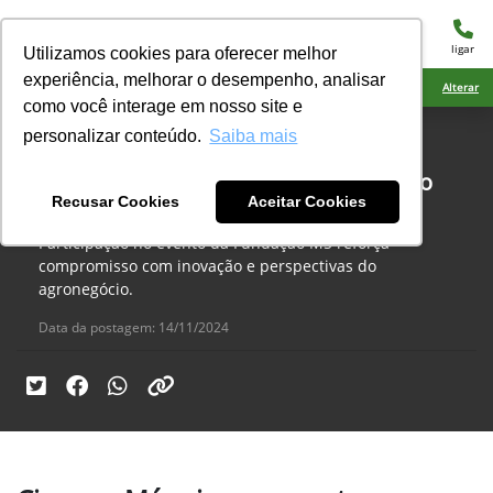
menu
ligar
Utilizamos cookies para oferecer melhor
experiência, melhorar o desempenho, analisar
Ciarama Máquinas Naviraí
Alterar
como você interage em nosso site e
personalizar conteúdo.
Saiba mais
Ponta Porã, eventos
Ciarama Máquinas presente no evento
Recusar Cookies
Aceitar Cookies
Apresentação de Resultados
Participação no evento da Fundação MS reforça
compromisso com inovação e perspectivas do
agronegócio.
Data da postagem: 14/11/2024