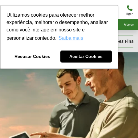
menu
ligar
Utilizamos cookies para oferecer melhor
experiência, melhorar o desempenho, analisar
Ciarama Máquinas Naviraí
Alterar
como você interage em nosso site e
personalizar conteúdo.
Saiba mais
Financiamento
Consórcio
Demonstrações Financ
Recusar Cookies
Aceitar Cookies